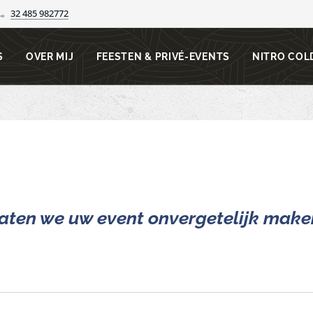
32 485 982772
S
OVER MIJ
FEESTEN & PRIVÉ-EVENTS
NITRO COL
aten we uw event onvergetelijk mak