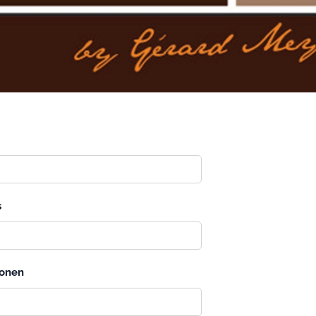
s
sonen